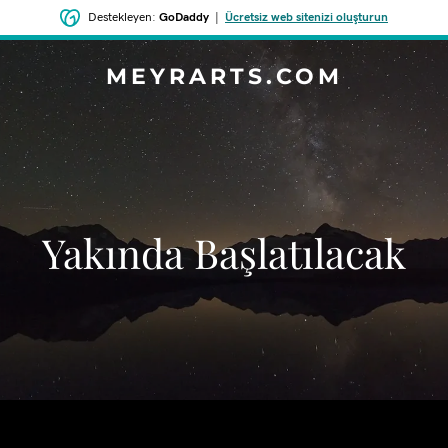
Destekleyen:
GoDaddy
|
Ücretsiz web sitenizi oluşturun
MEYRARTS.COM
‌Yakında Başlatılacak